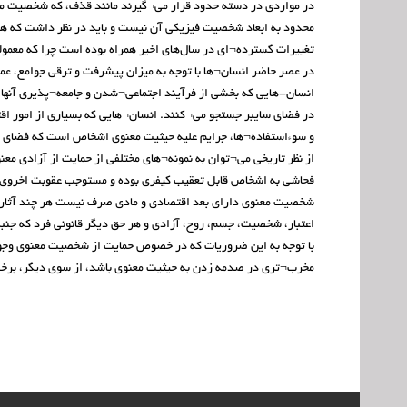
در مواردی در دسته حدود قرار می¬گیرند مانند قذف، که شخصیت معن
محدود به ابعاد شخصیت فیزیکی آن نیست و باید در نظر داشت که هرگ
تغییرات گسترده¬ای در سال‌های اخیر همراه بوده است چرا که معمول
در عصر حاضر انسان¬ها با توجه به میزان پیشرفت و ترقی جوامع، عم
انسان-هایی که بخشی از فرآیند اجتماعی¬شدن و جامعه¬پذیری آنها 
در فضای سایبر جستجو می¬کنند. انسان¬هایی که بسیاری از امور اقتص
و سوءاستفاده¬ها، جرایم علیه حیثیت معنوی اشخاص است که فضای سایبری،
از نظر تاریخی می¬توان به نمونه¬های مختلفی از حمایت از آزادی ﻣﻌ
ﻓﺤﺎﺷﯽ ﺑﻪ اﺷﺨﺎص ﻗﺎﺑﻞ ﺗﻌﻘﯿﺐ ﮐﯿﻔﺮی بوده و مستوجب عقوبت اخروی 
ﺷﺨﺼﯿﺖ ﻣﻌﻨﻮی دارای بعد اقتصادی و مادی صرف نیست هر چند آثار م
اﻋﺘﺒﺎر، ﺷﺨﺼﯿﺖ، ﺟﺴﻢ، روح، آزادی و ﻫﺮ ﺣﻖ دﯾﮕﺮ ﻗﺎﻧﻮﻧﯽ ﻓﺮد ﮐﻪ ﺟﻨﺒﻪ ﻣ
با توجه به این ضروریات که در خصوص حمایت از شخصیت معنوی وجو
مخرب¬تری در صدمه زدن به حیثیت معنوی باشد، از سوی دیگر، برخی ا