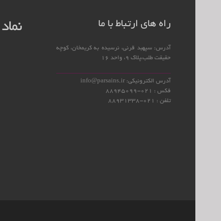
راه های ارتباط با ما
نماد 
آدرس: سپهبد قرنی، نرسیده به کریمخان، کوچه
حقیقت طلب،پلاک 9، واحد 16
آدرس الکترونیکی: info@parsains.ir
فکس : 021-88945099
تلفن : 021-88931338