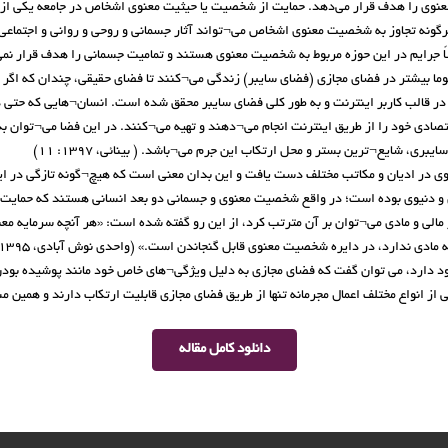
وی را هدف قرار می‌دهد. حمایت از شخصیت یا حیثیت معنوی اشخاص در جامعه یکی از مه
ونه تجاوز به شخصیت معنوی اشخاص می¬تواند آثار جسمانی و روحی و روانی و اجتماعی س
اً جرایم در این حوزه مربوط به شخصیت معنوی هستند و تمامیت جسمانی را هدف قرار ن
وما بیشتر در فضای مجازی (فضای سایبر) زندگی می¬کنند تا فضای حقیقی، چندان که اگر
در قالب کاربر اینترنت و به طور کلی فضای سایبر محقق شده است. انسان¬هایی که حتی 
ادی خود را از طریق اینترنت انجام می¬دهند و تهیه می¬کنند. در این فضا می¬توان به ا
 شایع¬ترین بستر و محل ارتکاب این جرم می¬باشد. ( بینائی، ۱۳۹۷: ۱۱)
ﻨﻮی در ادیان و مکاتب مختلف دست یافت و این بدان معنی است که هیچ¬گونه تازگی در ای
و دنیوی بوده است؛ در واقع شخصیت معنوی و جسمانی دو بعد انسانی هستند که حمای
الی و مادی می¬توان بر آن مترتب کرد، از این رو گفته شده است: «ﻫﺮ آﻧﭽﻪ ﺳﺮﻣﺎﯾﻪ 
ﺎدی ﻧﺪارد، در داﯾﺮه ﺷﺨﺼﯿﺖ ﻣﻌﻨﻮی ﻗﺎﺑﻞ ﮔﻨﺠﺎﻧﺪن اﺳﺖ.» (واحدی نوش آبادی، ۱۳۹۵: ۱)
د دارد، می توان گفت که فضای مجازی به دلیل ویژگی¬های خاص خود مانند پوشیده بو
ز انواع مختلف اعمال مجرمانه تنها از طریق فضای مجازی قابلیت ارتکاب دارند و همین
دانلود کامل مقاله