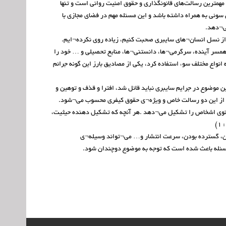
مترین رسالت‌های قانونگذاری و حقوق امنیت روانی است و تنها
وئی به همراه داشته باشد و این مسئله مهم در فضای مجازی با
می¬دهد.
 از نسل انسان¬های سایبری صحبت کنیم، زیاده روی نکرده¬ایم.
همسر آینده، سرگرمی¬ها، دانستنی¬ها، منابع تحصیلی و … خود را
نواع مختلف سوء استفاده کرد، یکی از مصادیق بارز این گونه جرائم
ن موضوع در جرایم سایبری نباید قائل شد، اﻓﺘﺮا و ﻗﺬف و ﺗﻮﻫﯿﻦ و
ت از این دو رسالت خاص و ویژه¬ی حقوق کیفری محسوب می¬شود.
ﻣﻌﻨﻮی اﺷﺨﺎص را ﺗﺸﮑﯿﻞ ﻣﯽ¬دﻫﺪ .ﻫﺮ آﻧﭽﻪ ﮐﻪ ﺗﺸﮑﯿﻞ دﻫﻨﺪه ﺣﯿﺜﯿﺖ،
دن، گسترده بودن، سرعت انتشار و… می¬تواند وسیله¬ی
 مسئله باعث شده است که توجه به موضوع دوچندان شود.