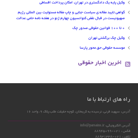
وکیل پایه یک دادگستری در تهران، امکان پرداخت اقساطی
گواهی تایید مقاله ی سیاست جنایی و چاپ مقاله مسئولیت بین المللی رژیم
صهیونیست در قبال نقض کنوانسیون چهارم ژنو در هفته نامه حامی عدالت
۰ تا ۱۰۰ قوانین حقوقی صدور چک
وکیل چک برگشتی تهران
موسسه حقوقی حق محور پارسا
اخرین اخبار حقوقی
راه های ارتباط با ما
آدرس: سپهبد قرنی، نرسیده به کریمخان، کوچه حقیقت طلب،پلاک 9، واحد 16
آدرس الکترونیکی: info@parsains.ir
فکس : 021-88945099
تلفن : 021-88931338