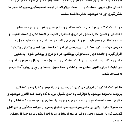
جامعه دارند. سپردن منصب به فردی که دچار تخلف‌های مکرر می‌‌شود و دارای رذایل
اخلاقی مثل غرور، حسادت و. . . است می‌تواند در ایجاد تصمیم‌گیری‌هایی که منجر به
شکل‌گیری جرائم می‌شود، نقش داشته باشد.
در باب گذشت بی‌مورد و بی‌جا که به دلیل و حکم عقلی و شرعی برای حفظ نظام
اجتماعی و حسن اداره کشور از طریق استقرار امنیت و اقامه عدل و قسط، تعقیب و
تنبیه متخلفان و مجرمان لازم و ضروری می‌باشد در غیر این صورت جان و مال و
ناموس مردم ممکن است از سوی بعضی از افراد جامعه مورد تعدی و تجاوز و تهدید
قرار گیرد و جامعه دچار دستخوش بی‌نظمی، هرج و مرج و بی‌ثباتی شود. به همین
دلیل و منظور مجازات مجرمان باعث پیشگیری از تجاوز به جان، مال، ناموس و آبرو و
در نهایت اجرای قانون ضامن بقا و ثبات و حفظ حقوق جامعه و روح و روان آحاد مردم
و ملت می‌شود.
قاطعیت گذاشتن در اجرای قوانین، در بعضی از جرائم مهم که با رضایت شاکی
پرونده مختومه می‌شود یا مجازات به حدی تقلیل می‌یابد که باعث قبح قانون می‌شود و
حقوق عامه جامعه ضایع می‌شود، تجری مجرم و بی‌اعتمادی مردم به دستگاه قضایی را
به همراه دارد. بنابراین دادن مرخصی، عفو، تعلیق بعضی از جرائم سنگین و غیرقابل
گذشت که با امنیت روحی، روانی مردم ارتباط دارد یا اجرا نشود یا به حداقل ممکن
برسد.