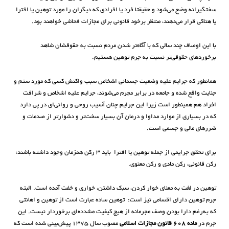
سختگیرانه وضع می‌شود و حقیقتا فرد یا افرادی که دیگران را مورد توهین یا افترا
یا هتاکی قرار می‌دهند، منتظر برخود قانونی برای مجازات فحاشی خواهند بود.
با این اوصاف چند سالی که با آگاه‌تر شدن مردم نسبت به حقوقشان شاهد
برخوردهای حقوقی‌تر نسبت به جرم توهین هستیم.
همانطور که جرایم علیه وضعیت جسمانی اشخاص سبب واکنش کسی که مورد ستم و
جنایت واقع شده و جامعه در برابر مجرم می‌شوند، جرایم علیه اشخاص و شرافت
افراد هم همینطور است زیرا این جرایم چنان آسیب روحی و روانی‌ای در پی دارد
که در بسیاری از موارد مداوا و درمان آن بسیار سخت‌تر و دشوارتر از صدمات و
ضررهای مالی و جسمی است.
برای تحقق جرایمی از جمله توهین یا افترا باید ۳ رکن همزمان وجود داشته باشند؛
رکن قانونی، رکن مادی و رکن معنوی.
توهین در لغت به معنای خوار کردن، سبک داشتن، خواری و خفت آمده است. البته
جرم توهین دارای اقسامی نیز است: توهین ساده عبارت است از توهین و اهانتی
که به‌رغم دارا بودن وصف مجرمانه از هیچ کیفیت مشدده‌ای برخوردار نیست. این
جرم در
ماده ۶۰۸ قانون مجازات اسلامی
مصوب سال ۱۳۷۵ پیش‌بینی شده است که