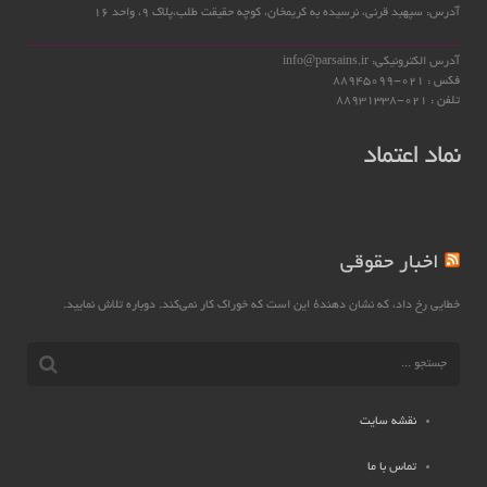
آدرس: سپهبد قرنی، نرسیده به کریمخان، کوچه حقیقت طلب،پلاک 9، واحد 16
آدرس الکترونیکی: info@parsains.ir
فکس : 021-88945099
تلفن : 021-88931338
نماد اعتماد
اخبار حقوقی
خطایی رخ داد، که نشان دهندهٔ این است که خوراک کار نمی‌کند. دوباره تلاش نمایید.
نقشه سایت
تماس با ما