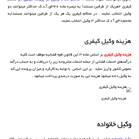
کیفری ٢هریک از طرفین مستنداً به تبصره ماده ٣۴۶ق.آ.د.ک حداکثر میتوانند دو
وکیل انتخاب نمایند . در محاکم کیفری یک هر یک از طرفین میتوانند مستنداًبه
ماده٣٨۵ق آ د ک حداکثر ٣ وکیل انتخاب نمایند.
هزینه وکیل کیفری
هزینه وکیل کیفری
بر اساس ماده ۳ این قانون قوه قضائیه موظف است کلیه
درآمدهای خدمات قضائی از جمله خدمات مشروحه زیر را دریافت و به حساب درآمد
عمومی کشور واریز‌ نماید . بر این اساس با توجه به کارکرد و میزان پرونده ایی که
به وکیل داده میشود هزینه ایی به صورت درصدی پرداخت میشود .
هزینه وکیل کیفری
وکیل خانواده