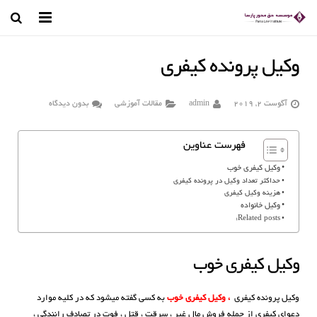
صفحه اصلی
وکیل پرونده کیفری
وکیل تهران
آگوست 2, 2019
admin
مقالات آموزشی
بدون دیدگاه
درباره ما
فهرست عناوین
رسانه تصویری
وکیل کیفری خوب
مجله حقوقی
حداکثر تعداد وکیل در پرونده کیفری
هزینه وکیل کیفری
وکیل خانواده
کتب و مقالات
Related posts:
قوانین حقوقی
وکیل کیفری خوب
تماس با ما
وکیل پرونده کیفری
، وکیل کیفری خوب
به کسی گفته میشود که در کلیه موارد
دعوای کیفری از جمله فروش مال غیر ، سرقت ، قتل ، فوت در تصادف رانندگی ،