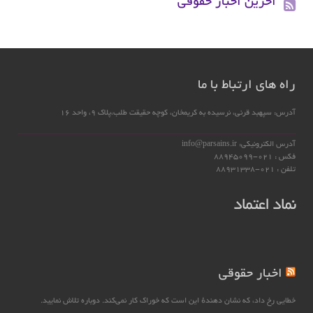
اخرین اخبار حقوقی
راه های ارتباط با ما
آدرس: سپهبد قرنی، نرسیده به کریمخان، کوچه حقیقت طلب،پلاک 9، واحد 16
آدرس الکترونیکی: info@parsains.ir
فکس : 021-88945099
تلفن : 021-88931338
نماد اعتماد
اخبار حقوقی
خطایی رخ داد، که نشان دهندهٔ این است که خوراک کار نمی‌کند. دوباره تلاش نمایید.