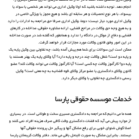
انجام دهد. توجه داشته باشید که اولا وکیل اداری می تواند هر شخصی با سواد یا
بیسواد، با هر نوع تحصیلات و هر سابقه ای باشد و هیچ مجوز یا ویژگی خاصی در
وکیل اداری مورد نیاز نیست؛ دوما، وکیل اداری صرفا حق مراجعه به ادارات را دارد
و به هیچ وجه حق وکالت در مراجع قضایی، ارائه مشاوره حقوقی، مداخله در کارهای
قضایی و دفاع از موکل در دادگاه را ندارد و همانطور که گفته شد در صورت مداخله
در این امور وفق قانون وکالت مورد مجازات قرار خواهد گرفت.
ممکن است این سوالات برای شما هم پیش آمده باشد: چه تفاوتی بین وکیل پایه یک
و پایه دو است؟ شغل وکالت چند درجه و پایه دارد؟ آیا وکلای پایه یک بهتر هستند یا
پایه دو؟ کارآموز وکالت چه کسی است؟ آیا کارآموز وکالت می تواند وکالت کند؟ عضو
کانون وکلای دادگستری یا عضو مرکز وکلای قوه قضائیه به چه معنی است؟ وکیل
رسمی دادگستری چه تفاوتی با وکلای دیگر دارد.
خدمات موسسه حقوقی پارسا
همه ما می دانیم که مراجعه به دادگستری مسیری سخت و طولانی است. در بسیاری
از موارد پیش می آید که قضات دادگستری وقت کافی صرف هزینه افراد نمی کنند و
اصلا گوش شنوای خوبی برای رفع مشکل آنها و پیگیر حل پرونده حقوقی آنها
نیستند. بنابراین مشکل به صورت لاینحل باقی می ماند. دفتر وکالت کریمخان پارسا