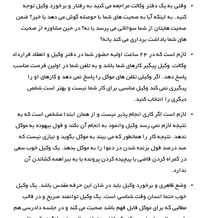
وقتی به یک دفتر وکالت مراجعه می کنید به رفتار و برخورد وکیل توجه
کنید. به اینکه آیا به صحبت های شما با حوصله گوش می دهد یا خیر؟ ضمن
صحبت هایتان از شما سوالاتی می پرسد یا نه؟ در حین مشاوره از صحبت
های شما یاداشت برداری می کند یانه؟
لازم است که در ۲۴ ساعت اولیه حضور شما در دفتر وکیل و انعقاد قرارداد
وکالت، وکیل پیگیر کارهای شما باشد و به تلفن شما در اولین فرصت مناسب
پاسخ دهد. اگر وکیلی تلفن های موکل را پاسخ نمی دهد و کارهای او را
پیگیری نمی کند وکیل مناسبی برای کار شما نیست و بهتر است شخص
دیگری را انتخاب کنید.
لازم است اگر کاری انجام پذیر نیست و از همان ابتدا مشخص است که به
نتیجه لازم نمی رسد وکیل وانمود به انجام آن نکند و قول بیهوده به موکل
ندهد. نتیجه کار را همانطور که می بیند به موکل بگوید و نیازی نیست که
صد درصد قول برنده شدن در دعوا را به موکل بدهد. یک وکیل خوب سعی
در گمراه کردن قاضی یا پیچیده کردن پرونده یا به بیراهمه کشاندن آن
ندارد.
وضع ظاهری و برخورد وکیل باید در شان این حرفه مقدس باشد. یک وکیل
خوب حتما انسان وقت شناسی است. یک وکیل توانمند صریح و در قالب
مطالبی که برای موکل قابل فهم باشد صحبت می کند و در جلسه دادرسی هم