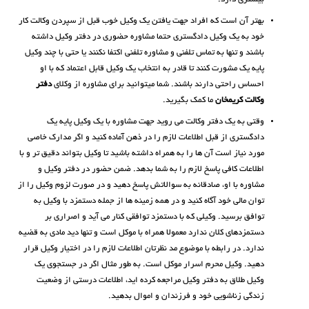
بهتر آن است که افراد جهت یافتن یک وکیل خوب قبل از سپردن وکالت کار
خود به یک وکیل دادگستری حتما مشاوره حضوری در دفتر وکیل داشته
باشند و تنها به تماس تلفنی و مشاوره تلفنی اکتفا نکنند یا حتی با چند وکیل
پایه یک مشورت کنند تا قادر به انتخاب یک وکیل قابل اعتماد که با او
احساس راحتی دارند باشند. شما میتوانید برای مشاوره از وکلای
دفتر
وکالت کریمخان
ما کمک بگیرید.
وقتی به یک دفتر وکالت می روید جهت مشاوره با یک وکیل پایه یک
دادگستری از قبل اطلاعات لازم را در ذهن آماده کنید و اگر مدارک خاصی
مورد نیاز است آن ها را به همراه داشته باشید تا وکیل بتواند دقیق تر و با
اطلاعات کافی پاسخ لازم را به شما بدهد. ضمن حضور در دفتر وکیل و
مشاوره با او، صادقانه به سوالاتش پاسخ دهید و در صورت لزوم وکیل را از
توان مالی خود آگاه کنید و در همه زمینه ها از جمله دستمزد با وکیل به
توافق برسید. وکیلی که با دستمزد توافقی کنار می آید و اصراری بر
دستمزدهای کلان ندارد معمولا همراه با موکل است و تنها دید مادی به قضیه
ندارد. در رابطه با موضوع مد نظرتان اطلاعات لازم را در اختیار وکیل قرار
دهید. وکیل محرم اسرار موکل است. به طور مثال اگر در جستجوی یک
وکیل طلاق به دفتر وکیل مراجعه کرده اید، اطلاعات درستی از وضعیت
زندگی زناشویی خود و فرزندان و اموال بدهید.