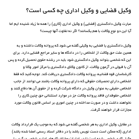
وکیل قضایی و وکیل اداری چه کسی است؟
عبارت وکیل دادگستری (قضایی) و وکیل اداری (کاری) را همه ما زیاد شنیده ایم اما
آیا این دو نوع وکالت با هم یکسانند؟ اگر نه تفاوت آنها چیست؟
وکیل دادگستری یا قضایی به وکیلی گفته می شود که پروانه وکالت داشته و به
همین علت حق وکالت از اشخاص را در دادگاه ها و سایر مراجع قضایی دارد. برای
این که شخصی بتواند وکیل دادگستری شود باید در رشته حقوق تحصیل کرده و پس
آن با قبولی در آزمون وکالت، از کانون وکلای دادگستری یا مرکز امور وکلا و
کارشناسان قوه قضائیه، پروانه وکالت دادگستری دریافت کند. توجه کنید که فقط
اشخاص دارای تحصیلات حقوقی که دارای پروانه وکالت باشند می توانند از جانب
اشخاص حقیقی به عنوان وکیل در دادگاه شرکت کرده و از حقوق آن ها دفاع کنند و
اشخاص حقوقدان فاقد پروانه وکالت جز در موارد استثنائی حق چنین کاری را
نخواهند داشت و در صورت مداخله در چنین اموری بر اساس قانون وکالت مورد
مجازات قرار خواهند گرفت.
در مقابل، وکیل اداری به هر شخصی گفته می شود که به موجب یک قرارداد وکالت
اداری (که ممکن است دست نویس باشد یا در دفاتر اسناد رسمی امضا شده باشد)
وکیل کاری شخصی شده است تا در ادارات مختلف کارهای اداری شخص دیگری را