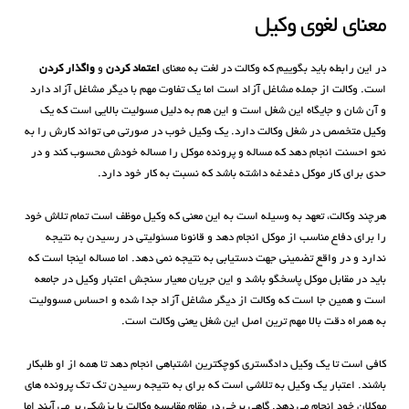
معنای لغوی وکیل
در این رابطه باید بگوییم که وکالت در لغت به معنای
اعتماد کردن
و
واگذار کردن
است. وکالت از جمله مشاغل آزاد است اما یک تفاوت مهم با دیگر مشاغل آزاد دارد
و آن شان و جایگاه این شغل است و این هم به دلیل مسولیت بالایی است که یک
وکیل متخصص در شغل وکالت دارد. یک وکیل خوب در صورتی می تواند کارش را به
نحو احسنت انجام دهد که مساله و پرونده موکل را مساله خودش محسوب کند و در
حدی برای کار موکل دغدغه داشته باشد که نسبت به کار خود دارد.
هرچند وکالت، تعهد به وسیله است به این معنی که وکیل موظف است تمام تلاش خود
را برای دفاع مناسب از موکل انجام دهد و قانونا مسئولیتی در رسیدن به نتیجه
ندارد و در واقع تضمینی جهت دستیابی به نتیجه نمی دهد. اما مساله اینجا است که
باید در مقابل موکل پاسخگو باشد و این جریان معیار سنجش اعتبار وکیل در جامعه
است و همین جا است که وکالت از دیگر مشاغل آزاد جدا شده و احساس مسوولیت
به همراه دقت بالا مهم ترین اصل این شغل یعنی وکالت است.
کافی است تا یک وکیل دادگستری کوچکترین اشتباهی انجام دهد تا همه از او طلبکار
باشند. اعتبار یک وکیل به تلاشی است که برای به نتیجه رسیدن تک تک پرونده های
موکلان خود انجام می دهد. گاهی برخی در مقام مقایسه وکالت با پزشکی بر می آیند اما