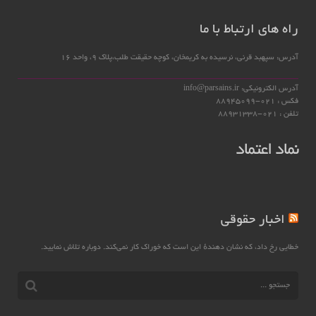
راه های ارتباط با ما
آدرس: سپهبد قرنی، نرسیده به کریمخان، کوچه حقیقت طلب،پلاک 9، واحد 16
آدرس الکترونیکی: info@parsains.ir
فکس : 021-88945099
تلفن : 021-88931338
نماد اعتماد
اخبار حقوقی
خطایی رخ داد، که نشان دهندهٔ این است که خوراک کار نمی‌کند. دوباره تلاش نمایید.