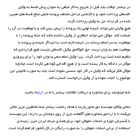
در بیشتر اوقات باید قبل از شروع به کار مبلغی به عنوان پیش قسط به وکیل
اقساطی پرداخت شود.و با گذشتن مراحل مختلف پرونده مابقی مبلغ قسط های تعیین
شده در قرارداد نیز به وکیل پرداخت گردد.
هیچ وکیلی نمی تواند نتیجه نهایی یک پرونده را پیش بینی کند و یا موفقیت در آن را
ضمانت کند. موکل نمی تواند انتظاری از وکیل داشته باشد که حتما پرونده را با
موفقیت به سرانجام برساند.در نتیجه لازم است بدانیداگر نتیجه ی پرونده با
موفقیت هم به پایان نرسد؛ حق الوکاله‌ی وکیل اقساطی بایست طبق قرارداد‌ی که
تنظیم شده است پرداخت گردد. زیرا وکیل تمام سعی و توان خود را برای پیروزی
موکل در دادگاه به کار بسته است.و از هیچ اقدامی کوتا هی نکرده است.چنانچه
موکل فکر می‌کند که وکیل در کار خود سستی نموده است باید به صورت قانونی این
موضوع را اثبات نموده و از وکیل درخواست خسارت کند.
شما میتوایند برای مشاوره و دریافت اطلاعات بیشتر با ما در
ارتباط
باشید.
تمامی وکلای موسسه حق محور پارسا با هدف رضایت بیشتر شما مخاطبین عزیز تلاش
می‌کنند تا با ارائه‌ی مشاوره های آگاهانه باری از روی دوشتان بر دارند؛ این موسسه
با گسترش حوزه ی خدمات حقوقی خود، برای همه ی مردم ایران عزیز، زمینه ی
استفاده از برخی خدمات حقوقی را به صورت رایگان در کل کشور فراهم کرده است.