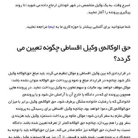
اسرع وقت، به یک وکیل متخصص در شهر خودتان ارجاع داده می شوید؛ تا روند
پیگیری پرونده را آغاز نمایید.
شما میتوانید برای آشنایی بیشتر با حوزه کاری ما به
اینجا
مراجعه نمایید.
حق الوکاله‌ی وکیل اقساطی چگونه تعیین می
گردد؟
در قراردادی که بین وکیل اقساطی و موکل تنظیم می گردد باید مبلغ حق‌الوکاله وکیل
ذکر شود.چنانچه در قرارداد مبلغ و نحوه ی پرداخت حق الوکاله عنوان نشده باشد؛
موکل موظف خواهد بود مالیات و سهم تعاون به وکیل پرداخت نماید. در پرونده هایی
همچون پرونده ای که در دادگاه یا خارج آن با آرامش حل شود و یا پرونده‌ی
خانوادگی که با رضایت خانواده مشکل برطرف شود، حق الوکاله‌ی وکیل برابر با میزان
حق‌الوکاله‌ی کل دعوا خواهد بود.چنانچه وکیل اقساطی برای رسیدگی به پرونده
موکل ملزم به سفر کردن شود؛ موکل علاوه بر پرداخت دستمزد وکیل باید هزینه ی
سفر وی را هم بپردازد.چنانچه حق الوکاله کمتر از تعرفه تعیین شده باشد، دادگاه
نسبت به خسارت حق الوکاله نیز حکم صادر می کند. میزان حق‌الوکاله باید با توجه به
حجم کاری پرونده تعیین شده باشد و قسمتی از آن نیز صرفا دستمزد وکیل باشد.به