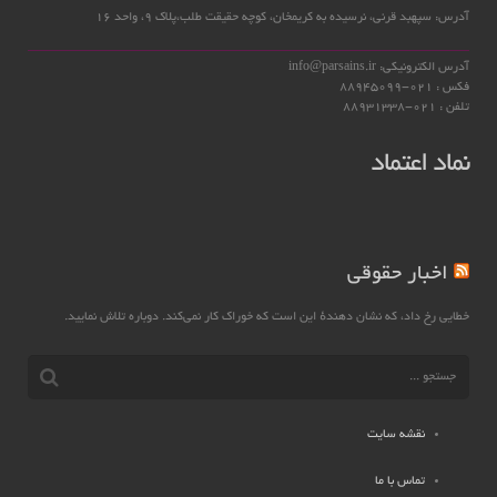
آدرس: سپهبد قرنی، نرسیده به کریمخان، کوچه حقیقت طلب،پلاک 9، واحد 16
آدرس الکترونیکی: info@parsains.ir
فکس : 021-88945099
تلفن : 021-88931338
نماد اعتماد
اخبار حقوقی
خطایی رخ داد، که نشان دهندهٔ این است که خوراک کار نمی‌کند. دوباره تلاش نمایید.
نقشه سایت
تماس با ما