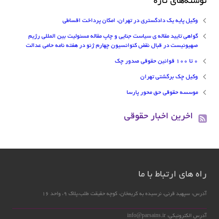
نوشته‌های تازه
وکیل پایه یک دادگستری در تهران، امکان پرداخت اقساطی
گواهی تایید مقاله ی سیاست جنایی و چاپ مقاله مسئولیت بین المللی رژیم
صهیونیست در قبال نقض کنوانسیون چهارم ژنو در هفته نامه حامی عدالت
۰ تا ۱۰۰ قوانین حقوقی صدور چک
وکیل چک برگشتی تهران
موسسه حقوقی حق محور پارسا
اخرین اخبار حقوقی
راه های ارتباط با ما
آدرس: سپهبد قرنی، نرسیده به کریمخان، کوچه حقیقت طلب،پلاک 9، واحد 16
آدرس الکترونیکی: info@parsains.ir