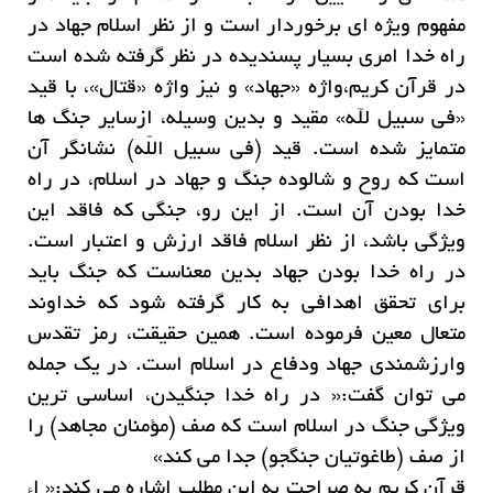
مفهوم ویژه ای برخوردار است و از نظر اسلام جهاد در
راه خدا امری بسیار پسندیده در نظر گرفته شده است
در قرآن کریم،واژه «جهاد» و نیز واژه «قتال»، با قید
«فی سبیل لله» مقید و بدین وسیله، ازسایر جنگ ها
متمایز شده است. قید (فى سبیل اللّه) نشانگر آن
است که روح و شالوده جنگ و جهاد در اسلام، در راه
خدا بودن آن است. از این رو، جنگى که فاقد این
ویژگى باشد، از نظر اسلام فاقد ارزش و اعتبار است.
در راه خدا بودن جهاد بدین معناست که جنگ باید
براى تحقق اهدافى به کار گرفته شود که خداوند
متعال معین فرموده است. همین حقیقت، رمز تقدس
وارزشمندى جهاد ودفاع در اسلام است. در یک جمله
مى توان گفت:« در راه خدا جنگیدن، اساسى ترین
ویژگى جنگ در اسلام است که صف (مؤمنان مجاهد) را
از صف (طاغوتیان جنگجو) جدا مى کند»
قرآن کریم به صراحت به این مطلب اشاره مى کند:« اء