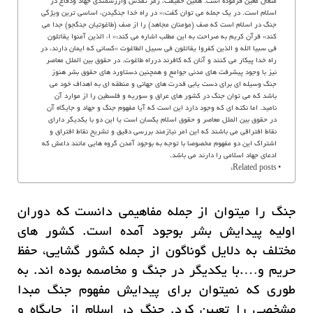
متعال معین فرموده است. همین حقیقت، رمز تقدس وارزشمندى جهاد ودفاع در
اسلام است. در یک جمله مى توان گفت:« در راه خدا جنگیدن، اساسى ترین ویژگى
جنگ در اسلام است که صف (مؤمنان مجاهد) را از صف (طاغوتیان جنگجو) جدا مى
کند» قرآن کریم به صراحت به این مطلب اشاره مى کند:« اء الذین آمنوا یقاتلون
فی سبیا الله و الذین کفروا یقاتلون فى سبیل الطاغوت »کسانی که ایمان دارند، در
راه خدا پیکار مى کنند و آنان که کافرند درراه طاغوت. در حقوق بین الملل معاصر
نیز با وجود پیشرفت های مدنی جوامع و همچنین دستاورد های حقوق بشر هنوز
جنگ وسیله ای برای دست یابی قدرت های جهانی و منطقه ای به اهداف خود می
باشد که می توان جنگ در کشور های عراق و سوریه و فلسطین را از موارد آن
نامید. اما نکته ای که وجود دارد این است که آیا مفهوم جنگ و جهاد و جایگاه آن
در حقوق بین الملل معاصر و حقوق اسلام یکسان است یا این دو با یکدیگر دارای
نقاط افتراقی می باشند که این امر نیازمند بررسی دقیق و تشریح نقاط افتراق و
اشتراک این دو مفهوم مخصوصا با توجه به بوجود آمدن گروه هایی مانند داعش که
ادعای جهاد اسلامی را دارند می باشد.
Related posts:
جنگ را میتوان از جمله مفاهیمی دانست که دوران
اولیه پیدایش بشر بوجود آمده است. کشور های
مختلف به دلایل گوناگون از جمله کشور گشایی، حفظ
حریم و….با یکدیگر در جنگ و مخاصمه بوده اند. به
طوری که نمیتوان برای پیدایش مفهوم جنگ مبدا
مشخصی را تعیین کرد. جنگ در اسلام از جایگاه و