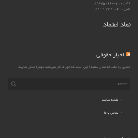
فکس : 021-88945099
تلفن : 021-88931338
نماد اعتماد
اخبار حقوقی
خطایی رخ داد، که نشان دهندهٔ این است که خوراک کار نمی‌کند. دوباره تلاش نمایید.
نقشه سایت
تماس با ما