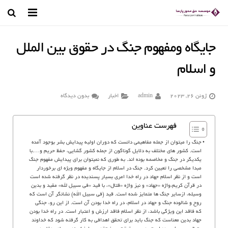
صفحه اصلی
جایگاه ومفهوم جنگ در حقوق بین الملل
وکیل تهران
و اسلام
درباره ما
ژوئن 26, 2023
admin
اخبار
بدون دیدگاه
رسانه تصویری
فهرست عناوین
مجله حقوقی
جنگ را میتوان از جمله مفاهیمی دانست که دوران اولیه پیدایش بشر بوجود آمده
است. کشور های مختلف به دلایل گوناگون از جمله کشور گشایی، حفظ حریم و….با
کتب و مقالات
یکدیگر در جنگ و مخاصمه بوده اند. به طوری که نمیتوان برای پیدایش مفهوم جنگ
مبدا مشخصی را تعیین کرد. جنگ در اسلام از جایگاه و مفهوم ویژه ای برخوردار
قوانین حقوقی
است و از نظر اسلام جهاد در راه خدا امری بسیار پسندیده در نظر گرفته شده است
در قرآن کریم،واژه «جهاد» و نیز واژه «قتال»، با قید «فی سبیل لله» مقید و بدین
وسیله، ازسایر جنگ ها متمایز شده است. قید (فى سبیل اللّه) نشانگر آن است که
تماس با ما
روح و شالوده جنگ و جهاد در اسلام، در راه خدا بودن آن است. از این رو، جنگى
که فاقد این ویژگى باشد، از نظر اسلام فاقد ارزش و اعتبار است. در راه خدا بودن
جهاد بدین معناست که جنگ باید براى تحقق اهدافى به کار گرفته شود که خداوند