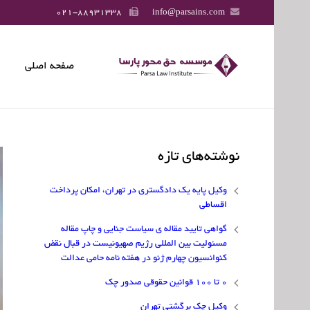
021-88931338
info@parsains.com
صفحه اصلی
نوشته‌های تازه
وکیل پایه یک دادگستری در تهران، امکان پرداخت
اقساطی
گواهی تایید مقاله ی سیاست جنایی و چاپ مقاله
مسئولیت بین المللی رژیم صهیونیست در قبال نقض
کنوانسیون چهارم ژنو در هفته نامه حامی عدالت
۰ تا ۱۰۰ قوانین حقوقی صدور چک
وکیل چک برگشتی تهران