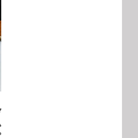
ب
ف
و