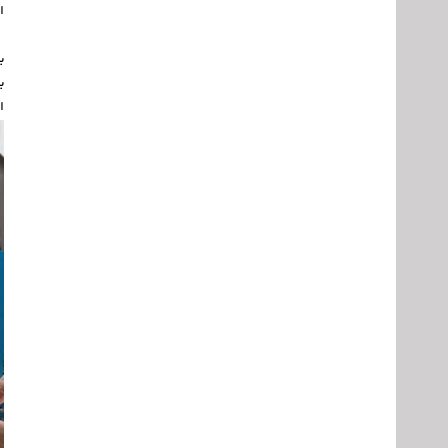
ا
ب
ب
ا