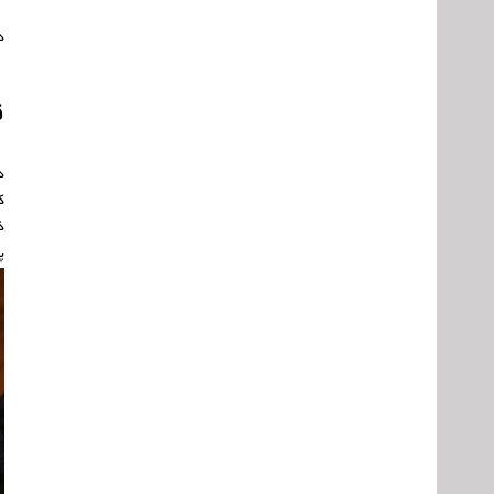
د
ق
د
ک
ذ
پ