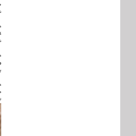
ص
ن
د
ک
ن
د
و
پ
د
م
ت