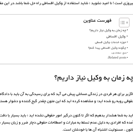
یروزی است ! نا امید نشوید ؛ شاید استفاده از وکیل اقساطی راه حل شما باشد.در این مق
فهرست عناوین
چه زمان به وکیل نیاز داریم؟
وکیل اقساطی
حوزه خدمات وکیل قسطی
چگونه وکیل اقساطی پیدا کنم؟
منبع : صفحات وب
Related posts:
ه زمان به وکیل نیاز داریم؟
اگزیر برای هر فردی در زندگی مسائلی پیش می آید که برای رسیدگی به آن باید با دادگاه و
قوقی روبه رو شده اید؛ و مشاهده کرده اید که این متون چقدر گیج کننده و دشوار هستن
اید به شما هشدار بدهیم که اگر تا کنون درگیر امور حقوقی نشده اید ؛ باید بسیار با دق
مده که افرادی به دلیل عدم تسلط به عبارات و اصطلاحات حقوقی دچار ضرر و زیان بسیار شد
انون ، مسئولیت اشتباه آن ها با خودشان است.