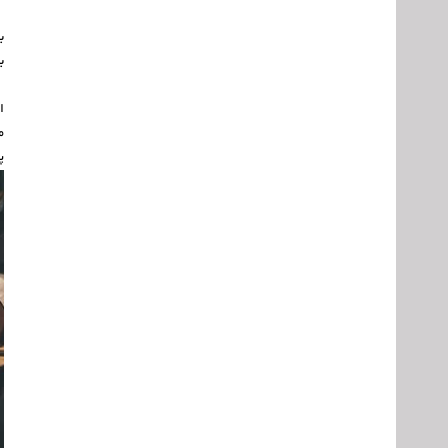
ب
ب
ا
م
پ